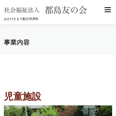
コ
ン
メニュ
テ
おかげさまで創立95周年
ン
ツ
へ
HOME
都島友の会について
事業内容
ス
事業内容
キ
ッ
採用情報
お問合せ
プ
児童施設