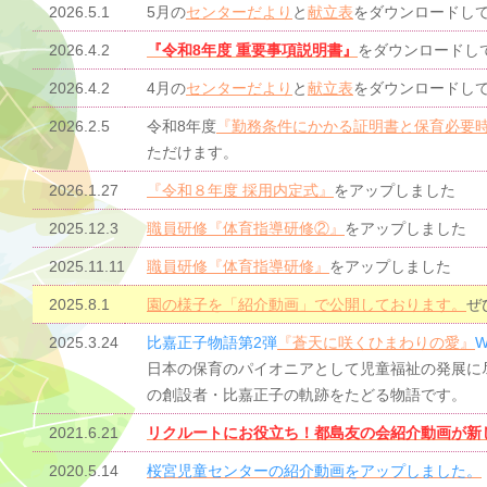
2026.5.1
5月の
センターだより
と
献立表
をダウンロードし
2026.4.2
『令和8年度 重要事項説明書』
をダウンロードし
2026.4.2
4月の
センターだより
と
献立表
をダウンロードし
2026.2.5
令和8年度
『勤務条件にかかる証明書と保育必要
ただけます。
2026.1.27
『令和８年度 採用内定式』
をアップしました
2025.12.3
職員研修『体育指導研修②』
をアップしました
2025.11.11
職員研修『体育指導研修』
をアップしました
2025.8.1
園の様子を「紹介動画」で公開しております。
ぜ
2025.3.24
比嘉正子物語第2弾
『蒼天に咲くひまわりの愛』
日本の保育のパイオニアとして児童福祉の発展に
の創設者・比嘉正子の軌跡をたどる物語です。
2021.6.21
リクルートにお役立ち！都島友の会紹介動画が新
2020.5.14
桜宮児童センターの紹介動画をアップしました。