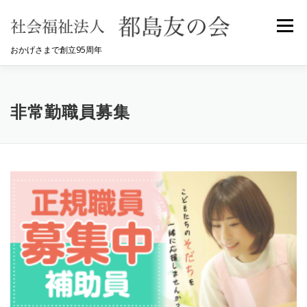
コ
ン
メニュ
テ
おかげさまで創立95周年
ン
ツ
へ
HOME
都島友の会について
事業内容
ス
非常勤職員募集
キ
ッ
採用情報
お問合せ
プ