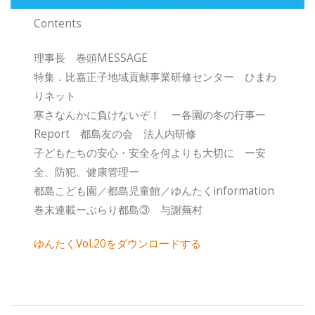
Contents
理事長 巻頭MESSAGE
特集．比嘉正子地域貢献事業研修センター ひまわ
りネット
寒さなんかに負けないぞ！ ー各園の冬の行事ー
Report 都島友の会 法人内研修
子どもたちの安心・安全を何よりも大切に ー安
全、防犯、健康管理ー
都島こども園／都島児童館／ゆんたくinformation
巻末連載ーぶらり都島③ 与謝蕪村
ゆんたくVol.20をダウンロードする