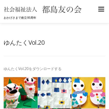
コ
ン
メニュ
テ
おかげさまで創立95周年
ン
ツ
へ
HOME
都島友の会について
事業内容
ス
ゆんたくVol.20
キ
ッ
採用情報
お問合せ
プ
ゆんたくVol.20をダウンロードする