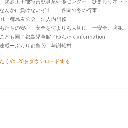
．比嘉正子地域貢献事業研修センター ひまわりネッ
なんかに負けないぞ！ ー各園の冬の行事ー
port 都島友の会 法人内研修
もたちの安心・安全を何よりも大切に ー安全、防犯
こども園／都島児童館／ゆんたくinformation
連載ーぶらり都島③ 与謝蕪村
たくVol.20をダウンロードする