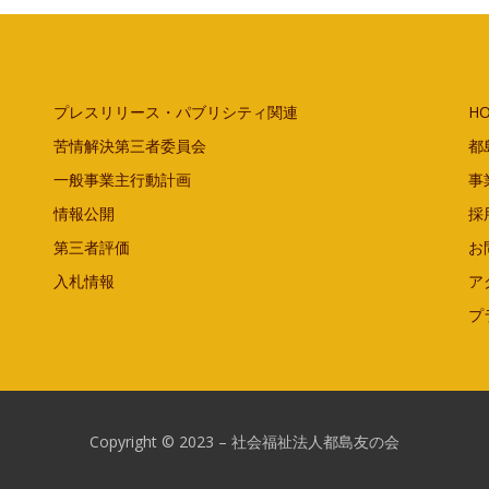
プレスリリース・パブリシティ関連
H
苦情解決第三者委員会
都
一般事業主行動計画
事
情報公開
採
第三者評価
お
入札情報
ア
プ
Copyright © 2023 – 社会福祉法人都島友の会