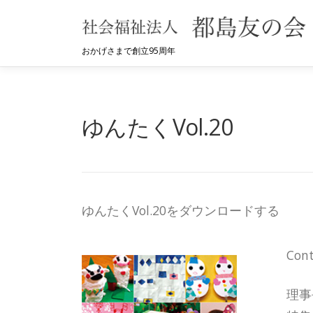
コ
ン
テ
おかげさまで創立95周年
ン
ツ
へ
ゆんたくVol.20
ス
キ
ッ
プ
ゆんたくVol.20をダウンロードする
Con
理事