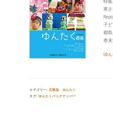
特集
寒さ
Re
子ど
都島
巻末
ゆん
カテゴリー:
広報誌 ゆんたく
タグ:
ゆんたくバックナンバー