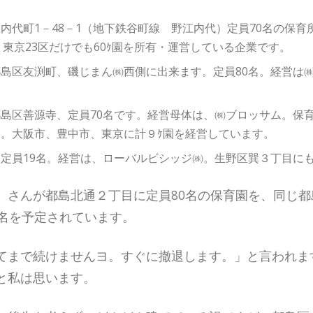
内代町1－48－1（地下鉄谷町線 野江内代）定員70名の保
。東京23区だけでも60ｹ園を所有・運営している企業です。
島区友渕町、磯じまん㈱西側に出来ます。定員80名。経営は
島区善源寺、定員70名です。経営母体は、㈱ブロッサム。保
。大阪市、豊中市、東京に計９ｹ園を経営しています。
定員19名。経営は、ローバルビシッジ㈱。生野区巽３丁目に
）さんが都島北通２丁目に定員80名の保育園を、同じ
9名を予定されています。
てまで続けませんヨ。すぐに撤退します。」と言われま
と私は思います。