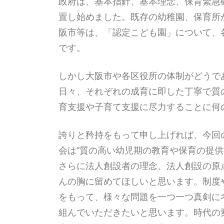
政府は、基本指針、基本理念、保育緊急
置し始めました。既存の幼稚園、保育所
阪市等は、「認定こども園」について、
です。
しかし大阪市や各区役所の体制がどうで
日々、それぞれの成育に即した丁寧で質
育支援や子育て支援に尽力することに何
誇りと矜持をもって申し上げれば、今回
会は“質の高い幼児期の教育や保育の提供
さらに法人創設者の理念、法人創設の原
んの胸に留めてほしいと思います。制度
をもって、様々な問題を一つ一つ真剣に
組んでいただきたいと思います。時代の