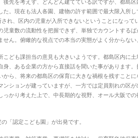
、後先を考えず、どんどん建てている訳ですが、都島区
した。現在も法人各園、建物の許す範囲で最大限入所し
入所され、区内の児童が入所できないということになって
の児童数の流動性を把握できず、単独でカウントするば
ません。俯瞰的な視点での本当の実態がよく分からない
所こども課担当の意見も大きいようです。都島区内に土
自身、ある企業の方から直接話を聞いた事があります。
いから、将来の都島区の保育に大きな禍根を残すことに
マンションが建っていますが、一方では定員割れの区が
しっかり考えた上で、中長期的な視野、オール大阪での
定の「認定こども園」が出発です。