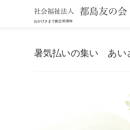
コ
ン
テ
おかげさまで創立95周年
ン
ツ
へ
暑気払いの集い あい
ス
キ
ッ
プ