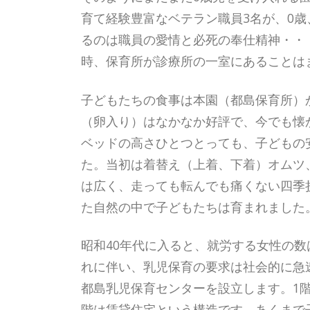
育て経験豊富なベテラン職員3名が、0
るのは職員の愛情と必死の奉仕精神・・
時、保育所が診療所の一室にあることは
子どもたちの食事は本園（都島保育所）
（卵入り）はなかなか好評で、今でも懐
ベッドの高さひとつとっても、子どもの
た。当初は着替え（上着、下着）オムツ
は広く、走っても転んでも痛くない四季
た自然の中で子どもたちは育まれました
昭和40年代に入ると、就労する女性の
れに伴い、乳児保育の要求は社会的に急
都島乳児保育センターを設立します。1階
階は賃貸住宅という構造です。あくまで