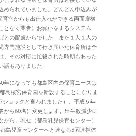
込められていました。どんどん申込みが
も保育室からも出仕入れができる両面扉構
ことなく業者にお願いをするシステム
ばとの配慮からでした。また１人１人の
児専門施設として行き届いた保育所は全
は、その対応に忙殺された時期もあった
い話もありました。
50年になっても都島区内の保育ニーズは
は都島桜宮保育園を新設することになりま
57ショックと言われました）、平成５年
名から60名に変更します。出生数減少に
ながら、乳セ（都島乳児保育センター）
る都島児童センターへと連なる3園連携体