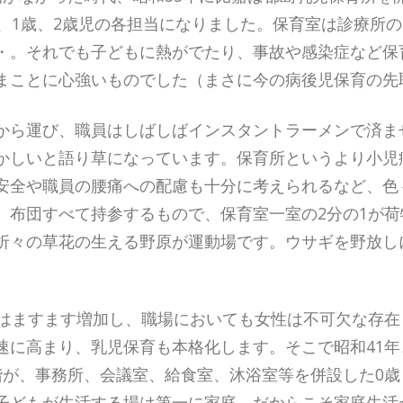
歳、1歳、2歳児の各担当になりました。保育室は診療所
・。それでも子どもに熱がでたり、事故や感染症など保
まことに心強いものでした（まさに今の病後児保育の先
から運び、職員はしばしばインスタントラーメンで済ま
かしいと語り草になっています。保育所というより小児
安全や職員の腰痛への配慮も十分に考えられるなど、色
、布団すべて持参するもので、保育室一室の2分の1が
折々の草花の生える野原が運動場です。ウサギを野放し
。
数はますます増加し、職場においても女性は不可欠な存
速に高まり、乳児保育も本格化します。そこで昭和41
が、事務所、会議室、給食室、沐浴室等を併設した0歳・
子どもが生活する場は第一に家庭、だからこそ家庭生活