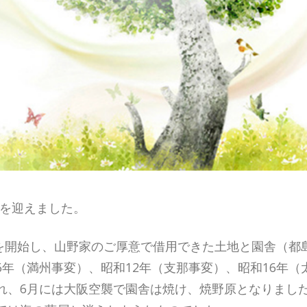
年を迎えました。
育を開始し、山野家のご厚意で借用できた土地と園舎（
年（満州事変）、昭和12年（支那事変）、昭和16年（
、6月には大阪空襲で園舎は焼け、焼野原となりました