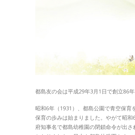
都島友の会は平成29年3月1日で創立86
昭和6年（1931）、都島公園で青空保
保育の歩みは始まりました。やがて昭和6
府知事名で都島幼稚園の閉鎖命令が出され