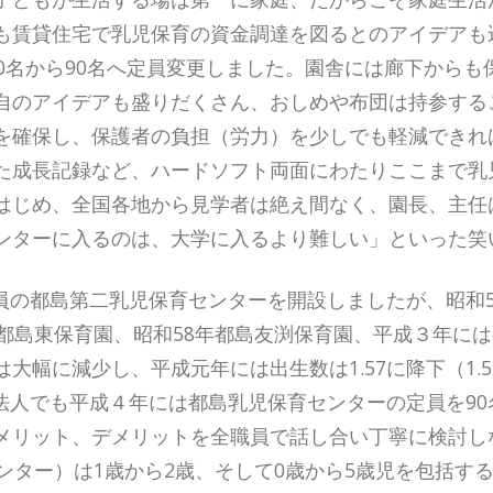
も賃貸住宅で乳児保育の資金調達を図るとのアイデアも
0名から90名へ定員変更しました。園舎には廊下から
自のアイデアも盛りだくさん、おしめや布団は持参する
を確保し、保護者の負担（労力）を少しでも軽減できれ
た成長記録など、ハードソフト両面にわたりここまで乳
はじめ、全国各地から見学者は絶え間なく、園長、主任
ンターに入るのは、大学に入るより難しい」といった笑
名定員の都島第二乳児保育センターを開設しましたが、昭和
に都島東保育園、昭和58年都島友渕保育園、平成３年に
大幅に減少し、平成元年には出生数は1.57に降下（1.
。法人でも平成４年には都島乳児保育センターの定員を90
メリット、デメリットを全職員で話し合い丁寧に検討し
ンター）は1歳から2歳、そして0歳から5歳児を包括す