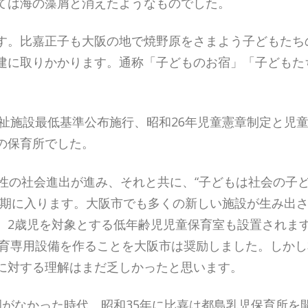
ては海の藻屑と消えたようなものでした。
す。比嘉正子も大阪の地で焼野原をさまよう子どもたち
建に取りかかります。通称「子どものお宿」「子どもた
福祉施設最低基準公布施行、昭和26年児童憲章制定と児
の保育所でした。
性の社会進出が進み、それと共に、“子どもは社会の子
変革期に入ります。大阪市でも多くの新しい施設が生み出
2歳児を対象とする低年齢児児童保育室も設置されます
児保育専用設備を作ることを大阪市は奨励しました。しか
に対する理解はまだ乏しかったと思います。
園がなかった時代、昭和35年に比嘉は都島乳児保育所を