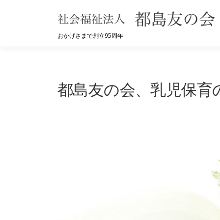
コ
ン
テ
おかげさまで創立95周年
ン
ツ
へ
都島友の会、乳児保育
ス
キ
ッ
プ