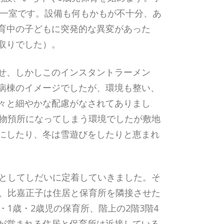
の一室です。設備も何もかもが不十分、あ
育中の子どもに突発的な異変があった
取りでした）。
せ、しかしこのインスタントラーメン
病棟のイメージでしたが、環境も整い、
々と細やかな配慮がなされてありまし
荷物預所になってしまう環境でしたが敷地
にしたり、冬は雪遊びをしたりと恵まれ
在としてしだいに定着していきました。そ
年、比嘉正子は住居と保育所を隣接させた
1歳・2歳児の保育所、階上の2階3階4
が営まれる住居と保育所は近接している