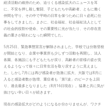
経済活動の維持のため、迫りくる感染拡大のニュースを耳
に、不安を押し殺し奮闘、子どもたちや高齢者、ともに働く
仲間を守り、その中で平時の日常を保つために日々必死に仕
事をしてきました。まさに、社会福祉、社会福祉法人として
の社会的役割や使命、その重要性に光が当たり、その存在意
義の重さが顕わになった瞬間でした。
5月25日、緊急事態宣言が解除されました。学校では分散登校
が開始となり、企業や事業所も少しずつ活動を再開し、法人
各園、各施設にも子どもたちが戻り、高齢者の皆様の姿が見
えるようなって徐々に日常生活を取り戻すように見えまし
た。しかし7月には再び感染者が急激に拡大、大阪では8月に
入ると感染者数が急増、重症者も「第1波」のピークを上回
り、過去最多となりました（8月16日現在）。猛暑と共に気が
抜けない辛い日々が続きます。
現在の感染拡大がどのようになるか分かりませんが、ワクチ