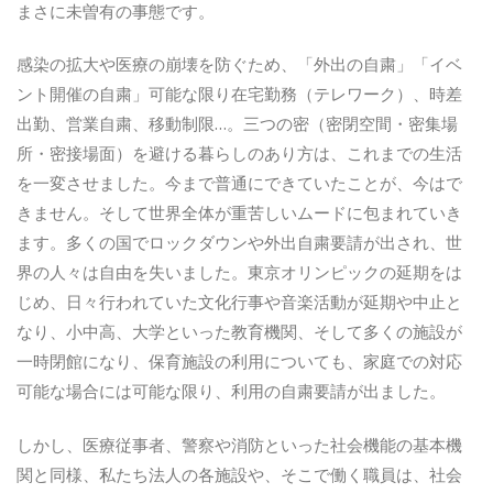
まさに未曽有の事態です。
感染の拡大や医療の崩壊を防ぐため、「外出の自粛」「イベ
ント開催の自粛」可能な限り在宅勤務（テレワーク）、時差
出勤、営業自粛、移動制限…。三つの密（密閉空間・密集場
所・密接場面）を避ける暮らしのあり方は、これまでの生活
を一変させました。今まで普通にできていたことが、今はで
きません。そして世界全体が重苦しいムードに包まれていき
ます。多くの国でロックダウンや外出自粛要請が出され、世
界の人々は自由を失いました。東京オリンピックの延期をは
じめ、日々行われていた文化行事や音楽活動が延期や中止と
なり、小中高、大学といった教育機関、そして多くの施設が
一時閉館になり、保育施設の利用についても、家庭での対応
可能な場合には可能な限り、利用の自粛要請が出ました。
しかし、医療従事者、警察や消防といった社会機能の基本機
関と同様、私たち法人の各施設や、そこで働く職員は、社会