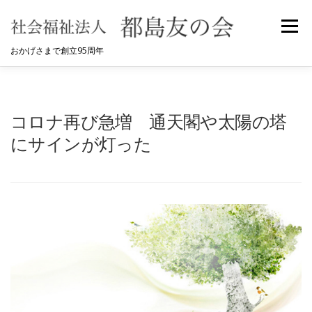
コ
ン
メニュ
テ
おかげさまで創立95周年
ン
ツ
へ
HOME
都島友の会について
事業内容
ス
コロナ再び急増 通天閣や太陽の塔
キ
ッ
にサインが灯った
採用情報
お問合せ
プ