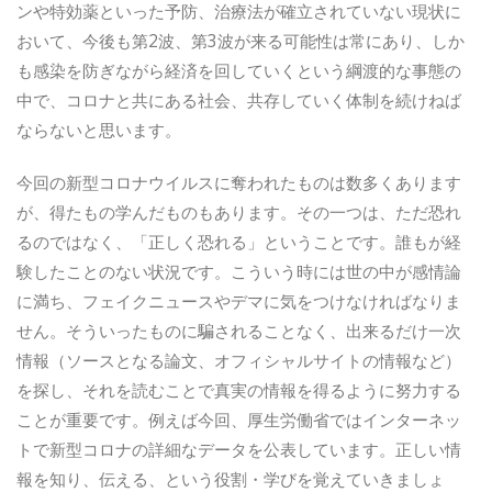
ンや特効薬といった予防、治療法が確立されていない現状に
おいて、今後も第2波、第3波が来る可能性は常にあり、しか
も感染を防ぎながら経済を回していくという綱渡的な事態の
中で、コロナと共にある社会、共存していく体制を続けねば
ならないと思います。
今回の新型コロナウイルスに奪われたものは数多くあります
が、得たもの学んだものもあります。その一つは、ただ恐れ
るのではなく、「正しく恐れる」ということです。誰もが経
験したことのない状況です。こういう時には世の中が感情論
に満ち、フェイクニュースやデマに気をつけなければなりま
せん。そういったものに騙されることなく、出来るだけ一次
情報（ソースとなる論文、オフィシャルサイトの情報など）
を探し、それを読むことで真実の情報を得るように努力する
ことが重要です。例えば今回、厚生労働省ではインターネッ
トで新型コロナの詳細なデータを公表しています。正しい情
報を知り、伝える、という役割・学びを覚えていきましょ