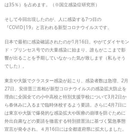
は35％）を占めます。（※国立感染症研究所）
そして今回出現したのが、人に感染する7つ目の
『COVID|19』と言われる新型コロナウイルスです。
日本で最初に感染確認されたのが1月16日。やがてダイヤモン
ド・プリンセス号での大量感染に始まり、誰もがここまで影
響が出ることを予期していなかった気が致します（私もそう
でした）。
東京や大阪でクラスター感染が起こり、感染者数は急増、2月
27日、安倍晋三首相が新型コロナウイルスの感染拡大防止を
理由に全国全ての小中高校と特別支援学校について3月2日か
ら春休みに入るまで臨時休校するよう要請。さらに4月7日に
は東京や大阪で爆発的な感染拡大や医療の崩壊を防ぐために
外出自粛などの要請を徹底する特別措置法に基づく緊急事態
宣言が発令され、４月16日には全都道府県に拡大しました。