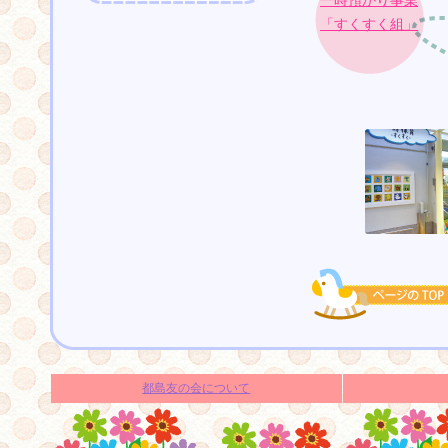
一時預かり事業
「すくすく組」
都島友の会について