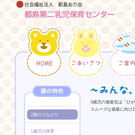
3歳児の進級先は「ひ
スムーズな進級に向け
2園のつながり
1歳児の保育