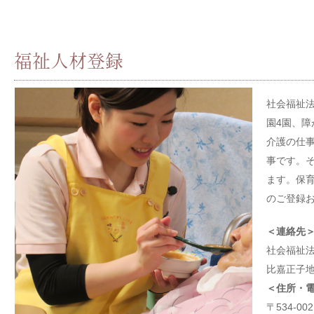
福祉人材登録
社会福祉
園4園、障
介護の仕
事です。
ます。保
のご登録
＜連絡先
社会福祉
比嘉正子
＜住所・
〒534‐0