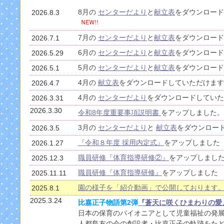
8月の
センターだより
と
献立表
をダウンロード
2026.8.3
7月の
センターだより
と
献立表
をダウンロード
2026.7.1
6月の
センターだより
と
献立表
をダウンロード
2026.5.29
5月の
センターだより
と
献立表
をダウンロード
2026.5.1
4月の
献立表
をダウンロードしていただけます
2026.4.7
4月の
センターだより
をダウンロードしていた
2026.3.31
2026.3.30
令和8年度重要事項説明書
をアップしました。
3月の
センターだより
と
献立表
をダウンロー
2026.3.5
『令和８年度 採用内定式』
をアップしました
2026.1.27
職員研修『体育指導研修②』
をアップしまし
2025.12.3
職員研修『体育指導研修』
をアップしました
2025.11.11
園の様子を「紹介動画」で公開しております
2025.8.1
2025.3.24
比嘉正子物語第2弾
『蒼天に咲くひまわりの愛
日本の保育のパイオニアとして児童福祉の発
人都島友の会の創設者・比嘉正子の軌跡をた