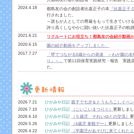
2024.4.18
都島友の会の創設者比嘉正子の本
『比嘉正子 
行されました。
～誰もが人としての尊厳をもって生きていけ
誇り高くしなやかに闘い抜いた比嘉正子の軌
2021.6.21
リクルートにお役立ち！都島友の会紹介動画
2020.6.15
園の紹介動画をアップしました。
2017.7.27
「壁でつながる0歳からの発達 ～わが園の名
り』～」
で第11回保育実践研究・報告 実践
た。
2026 7.21
ひがみや日記
親子で七夕＆とうもろこしイベン
2026 7.10
ひがみや日記
（こいこいまつり☆）
更新しまし
2026 6.10
ひがみや日記
（５歳児 それいゆとの交流）
更
2026 5.26
ひがみや日記
（4歳児 参観デー）
更新しました
2026 4.22
ひがみや日記
（卒園児があそびに来てくれた